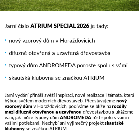
Jarní číslo
ATRIUM SPECIAL 2026
je tady:
nový vzorový dům v Horažďovicích
difuzně otevřená a uzavřená dřevostavba
typový dům ANDROMEDA poroste spolu s vámi
skautská klubovna se značkou ATRIUM
Jarní vydání přináší svěží inspiraci, nové realizace i témata, která
hýbou světem moderních dřevostaveb. Představujeme
nový
vzorový dům
v Horažďovicích, podíváme se blíže na
rozdíly
mezi difuzně otevřenou a uzavřenou
dřevostavbou a ukážeme
vám, jak může typový dům
ANDROMEDA
růst spolu s vámi i
vašimi potřebami. Nechybí ani výjimečný projekt
skautské
klubovny
se značkou ATRIUM.