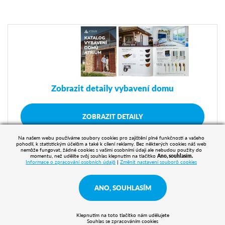
Zobrazit detaily vybavení domu
ZOBRAZIT DETAILY
Na našem webu používáme soubory cookies pro zajištění plné funkčnosti a vašeho
pohodlí, k statistickým účelům a také k cílení reklamy. Bez některých cookies náš web
nemůže fungovat, žádné cookies s vašimi osobními údaji ale nebudou použity do
momentu, než udělíte svůj souhlas klepnutím na tlačítko
Ano, souhlasím.
Informace o zpracování osobních údajů
|
Změnit nastavení souborů cookies
ANO, SOUHLASÍM
Klepnutím na toto tlačítko nám udělujete
Souhlas se zpracováním cookies
© 2026 A T R I U M , s. r. o.