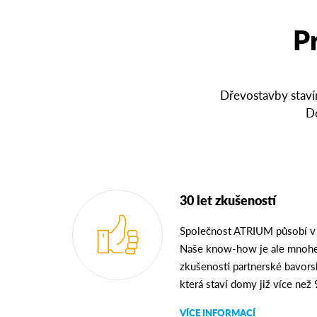
P
Dřevostavby stavím
Do
30 let zkušeností
Společnost ATRIUM působí v Č
Naše know-how je ale mnohe
zkušenosti partnerské bavorsk
která staví domy již více než 
VÍCE INFORMACÍ