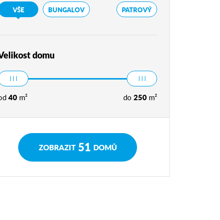
VŠE
BUNGALOV
PATROVÝ
Velikost domu
od
40
m²
do
250
m²
51
ZOBRAZIT
DOMŮ