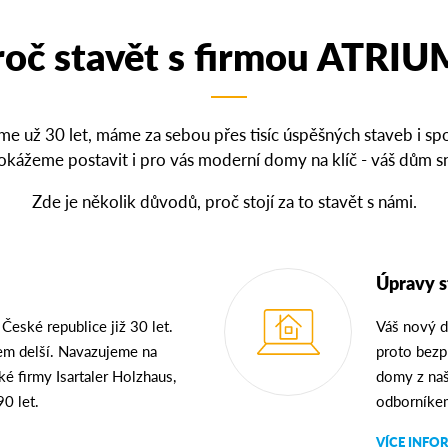
roč stavět s firmou ATRIU
e už 30 let, máme za sebou přes tisíc úspěšných staveb i sp
kážeme postavit i pro vás moderní domy na klíč - váš dům s
Zde je několik důvodů, proč stojí za to stavět s námi.
Úpravy s
eské republice již 30 let.
Váš nový d
m delší. Navazujeme na
proto bezp
é firmy Isartaler Holzhaus,
domy z naš
90 let.
odborníkem
VÍCE INFO