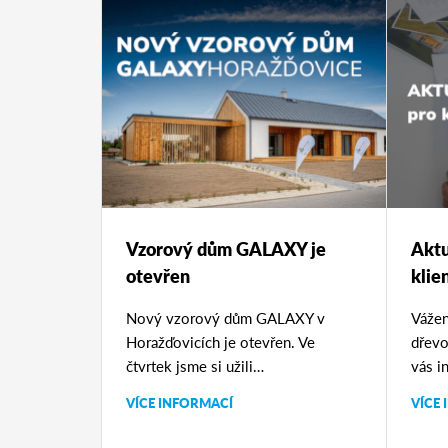
Vzorový dům GALAXY je
Aktu
otevřen
kli
Nový vzorový dům GALAXY v
Vážen
Horažďovicích je otevřen. Ve
dřevo
čtvrtek jsme si užili…
vás i
VÍCE INFORMACÍ
VÍCE