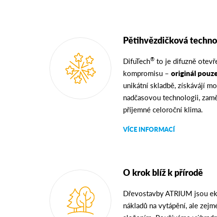
Pětihvězdičková techno
®
DifuTech
to je difuzně otev
kompromisu –
originál pouz
unikátní skladbě, získávájí 
nadčasovou technologii, zamě
příjemné celoroční klima.
VÍCE INFORMACÍ
O krok blíž k přírodě
Dřevostavby ATRIUM jsou ek
nákladů na vytápění, ale zej