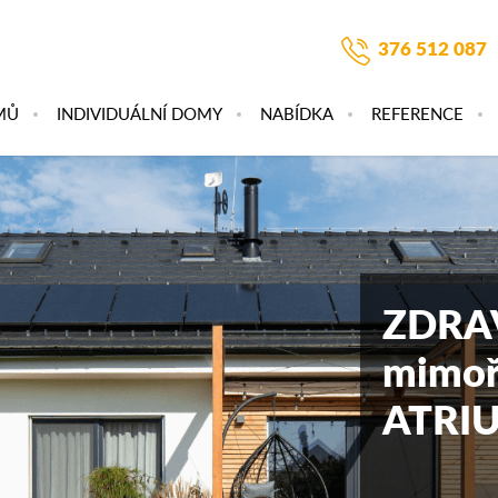
376 512 087
MŮ
INDIVIDUÁLNÍ DOMY
NABÍDKA
REFERENCE
ZDRA
mimoř
ATRI