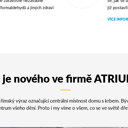
ně zdravotně nezávadné
se, jak se
, formaldehydů a jiných zdraví
již postavil
VÍCE INFO
 je nového ve firmě ATRI
římský výraz označující centrální místnost domu s krbem. Býv
ntrum všeho dění. Proto i my víme o všem, co se ve světě dř