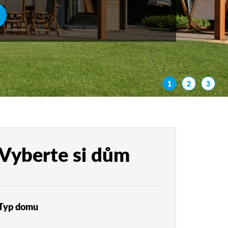
1
2
3
Vyberte si dům
Typ domu