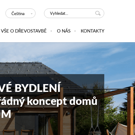
Čeština
VŠE O DŘEVOSTAVBĚ
O NÁS
KONTAKTY
VÉ BYDLENÍ
ádný koncept domů
UM