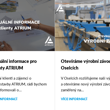
ální informace pro
Otevíráme výrobní závo
enty ATRIUM
Oselcích
í klienti a zájemci o
V Oselcích rozšiřujeme naši v
stavby ATRIUM, rádi bychom
a otevíráme nový výrobní záv
nformovali o…
zaměřený na…
 INFORMACÍ
VÍCE INFORMACÍ