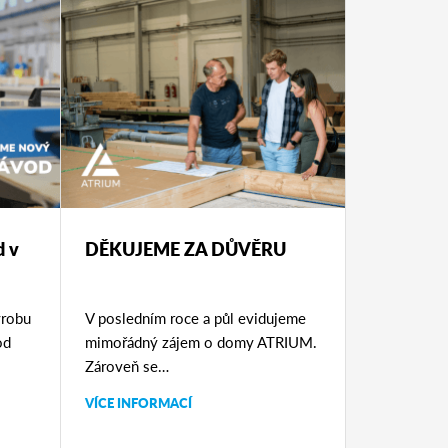
d v
DĚKUJEME ZA DŮVĚRU
ýrobu
V posledním roce a půl evidujeme
od
mimořádný zájem o domy ATRIUM.
Zároveň se…
VÍCE INFORMACÍ