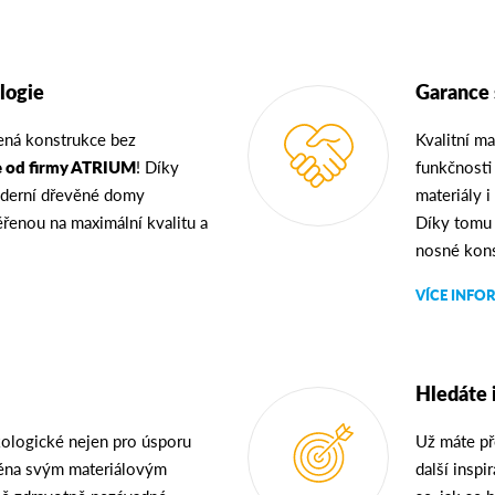
logie
Garance 
řená konstrukce bez
Kvalitní ma
e od firmy ATRIUM
! Díky
funkčnosti
moderní dřevěné domy
materiály 
řenou na maximální kvalitu a
Díky tomu
nosné kon
VÍCE INFO
Hledáte 
ologické nejen pro úsporu
Už máte př
ména svým materiálovým
další insp