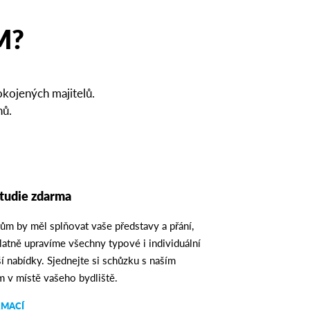
M?
okojených majitelů.
nů.
tudie zdarma
ům by měl splňovat vaše představy a přání,
latně upravíme všechny typové i individuální
í nabídky. Sjednejte si schůzku s naším
 v místě vašeho bydliště.
RMACÍ