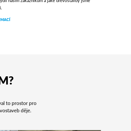
 bydlí našim zákazníkům a jaké dřevostavby jsme
i.
RMACÍ
UM?
al to prostor pro
evostaveb děje.