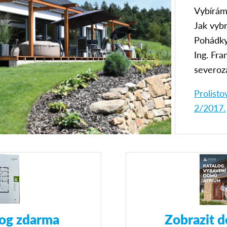
Vybírám
Jak vyb
Pohádky
Ing. Fra
severoz
Prolist
2/2017.
log zdarma
Zobrazit d