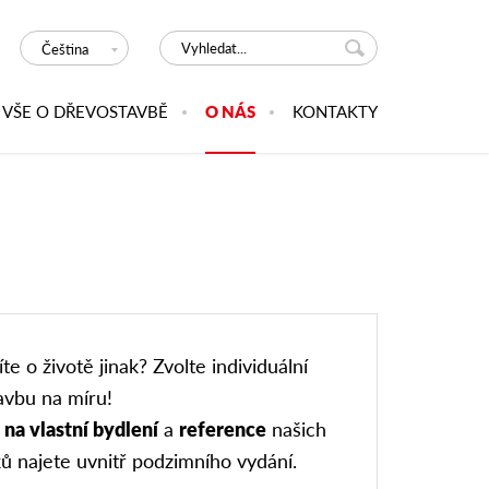
Čeština
VŠE O DŘEVOSTAVBĚ
O NÁS
KONTAKTY
te o životě jinak? Zvolte individuální
avbu na míru!
na vlastní bydlení
a
reference
našich
ů najete uvnitř podzimního vydání.