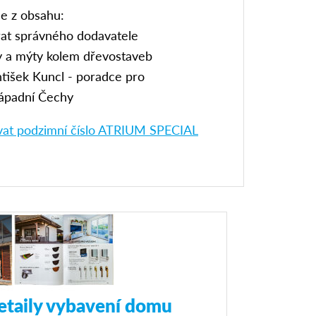
e z obsahu:
rat správného dodavatele
 a mýty kolem dřevostaveb
ntišek Kuncl - poradce pro
ápadní Čechy
ovat podzimní číslo ATRIUM SPECIAL
etaily vybavení domu