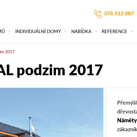
376 512 087
MŮ
INDIVIDUÁLNÍ DOMY
NABÍDKA
REFERENCE
im 2017
L podzim 2017
Přemýšlí
dřevost
Náměty 
zákazník