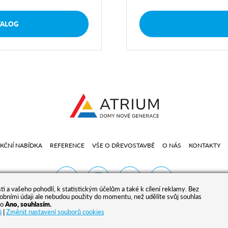
TALOG
KČNÍ NABÍDKA
REFERENCE
VŠE O DŘEVOSTAVBĚ
O NÁS
KONTAKTY
 a vašeho pohodlí, k statistickým účelům a také k cílení reklamy. Bez
bními údaji ale nebudou použity do momentu, než udělíte svůj souhlas
ko
Ano, souhlasím.
ů
|
Změnit nastavení souborů cookies