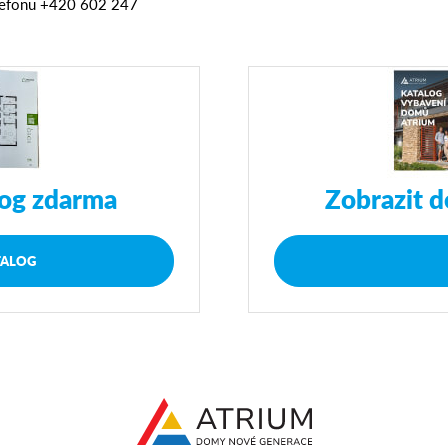
elefonu +420 602 247
log zdarma
Zobrazit d
TALOG