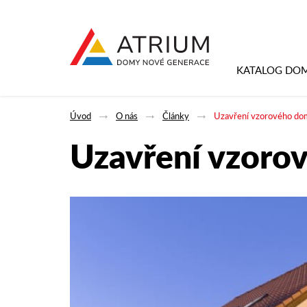
KATALOG DO
Úvod
O nás
Články
Uzavření vzorového do
Uzavření vzoro