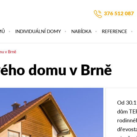
376 512 087
MŮ
INDIVIDUÁLNÍ DOMY
NABÍDKA
REFERENCE
mu v Brně
vého domu v Brně
Od 30.1
dům TER
rodinné
dřevost