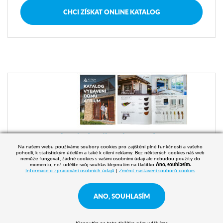
CHCI ZÍSKAT ONLINE KATALOG
Zobrazit detaily vybavení domu
Na našem webu používáme soubory cookies pro zajištění plné funkčnosti a vašeho
pohodlí, k statistickým účelům a také k cílení reklamy. Bez některých cookies náš web
nemůže fungovat, žádné cookies s vašimi osobními údaji ale nebudou použity do
ZOBRAZIT DETAILY
momentu, než udělíte svůj souhlas klepnutím na tlačítko
Ano, souhlasím.
Informace o zpracování osobních údajů
|
Změnit nastavení souborů cookies
ANO, SOUHLASÍM