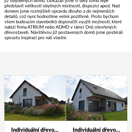
již obydlených domů. Dokázali jsme si díky tomu lépe
představit velikosti obytných místností, dispozici apod. Nad
domem jsme rozmýšleli opravdu dlouho a do nejmenších
detailů, což nyní hodnotíme velmi pozitivně. Proto bychom
všem budoucím stavebníků doporučili využít možnosti, které
nabízí firma ATRIUM nebo ADMD v rámci Dnů otevřených
dřevostaveb. Návštěvou již postavených domů jsme posbírali
spoustu inspirací pro náš vlastní.
Individuální dřevostavba 193
Individuální dřevostavba 193