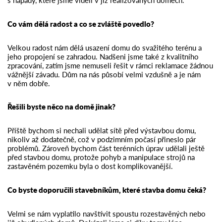
Co vám dělá radost a co se zvláště povedlo?
Velkou radost nám dělá usazení domu do svažitého terénu a
jeho propojení se zahradou. Nadšeni jsme také z kvalitního
zpracování, zatím jsme nemuseli řešit v rámci reklamace žádnou
vážnější závadu. Dům na nás působí velmi vzdušně a je nám
v něm dobře.
Řešili byste něco na domě jinak?
Příště bychom si nechali udělat sítě před výstavbou domu,
nikoliv až dodatečně, což v podzimním počasí přineslo pár
problémů. Zároveň bychom část terénních úprav udělali ještě
před stavbou domu, protože pohyb a manipulace strojů na
zastavěném pozemku byla o dost komplikovanější.
Co byste doporučili stavebníkům, které stavba domu čeká?
Velmi se nám vyplatilo navštívit spoustu rozestavěných nebo