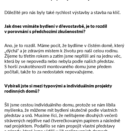
Důležité pro nás byly také rychlost výstavby a stavba na klíč.
Jak dnes vnímáte bydlení v dřevostavbě, je to rozdíl
v porovnání s předchozími zkušenostmi?
Ano, je to rozdíl. Máme pocit, že bydlíme v čistém domě, který
„dýchá“ a je zdravým místem k životu pro naši celou rodinu.
Žijeme tu třetím rokem a zatím jsme nepřišli ani na jednu věc,
která by se nepovedla nebo nebyla podle našich představ.
S horší zvukotěsností montovaného domu jsme předem
počítali, takže to za nedostatek nepovažujeme.
Vybírali jste si mezi typovými a individuálním projekty
rodinných domů?
Šli jsme cestou individuálního domu, protože se nám líbila
myšlenka, že můžeme mít bydlení skutečně podle vlastních
představ a snů. Musíme říci, že nelitujeme dlouhých večerů
strávených nejdříve nad čtverečkovaným papírem a následně
nad projektem. Podařilo se nám propojit vlastní představy
s nápady, které jsme viděli v již realizovaných domech.