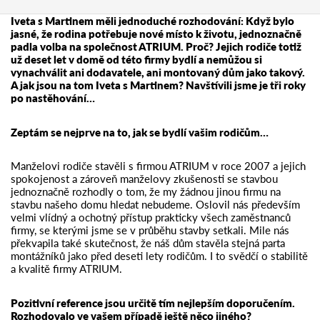
Iveta s Martinem měli jednoduché rozhodování: Když bylo
jasné, že rodina potřebuje nové místo k životu, jednoznačně
padla volba na společnost ATRIUM. Proč? Jejich rodiče totiž
už deset let v domě od této firmy bydlí a nemůžou si
vynachválit ani dodavatele, ani montovaný dům jako takový.
A jak jsou na tom Iveta s Martinem? Navštívili jsme je tři roky
po nastěhování…
Zeptám se nejprve na to, jak se bydlí vašim rodičům…
Manželovi rodiče stavěli s firmou ATRIUM v roce 2007 a jejich
spokojenost a zároveň manželovy zkušenosti se stavbou
jednoznačně rozhodly o tom, že my žádnou jinou firmu na
stavbu našeho domu hledat nebudeme. Oslovil nás především
velmi vlídný a ochotný přístup prakticky všech zaměstnanců
firmy, se kterými jsme se v průběhu stavby setkali. Mile nás
překvapila také skutečnost, že náš dům stavěla stejná parta
montážníků jako před deseti lety rodičům. I to svědčí o stabilitě
a kvalitě firmy ATRIUM.
Pozitivní reference jsou určitě tím nejlepším doporučením.
Rozhodovalo ve vašem případě ještě něco jiného?