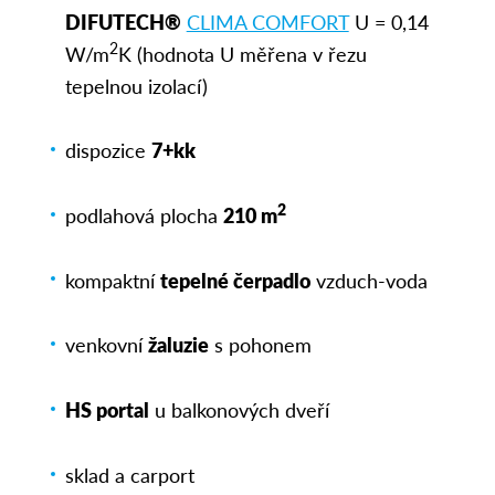
DIFUTECH®
CLIMA COMFORT
U = 0,14
2
W/m
K (hodnota U měřena v řezu
tepelnou izolací)
dispozice
7+kk
2
podlahová plocha
210 m
kompaktní
tepelné čerpadlo
vzduch-voda
venkovní
žaluzie
s pohonem
HS portal
u balkonových dveří
sklad a carport