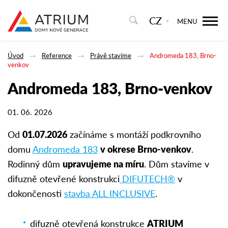
CZ
MENU
Úvod
Reference
Právě stavíme
Andromeda 183, Brno-
venkov
Andromeda 183, Brno-venkov
01. 06. 2026
Od
01.07.2026
začínáme s montáží podkrovního
domu
Andromeda 183
v okrese Brno-venkov
.
Rodinný dům
upravujeme na míru
. Dům stavíme v
difuzně otevřené konstrukci
DIFUTECH®
v
dokončenosti
stavba ALL INCLUSIVE
.
difuzně otevřená konstrukce
ATRIUM