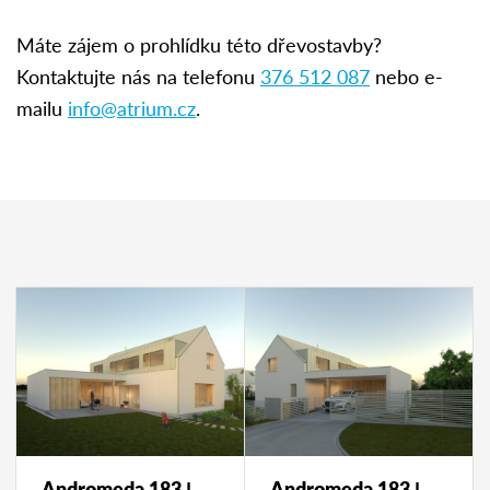
Máte zájem o prohlídku této dřevostavby?
Kontaktujte nás na telefonu
376 512 087
nebo e-
mailu
info@atrium.cz
.
Andromeda 183 | autor návrhu: Darchitects
Andromeda 183 | autor návrhu: Darchitects