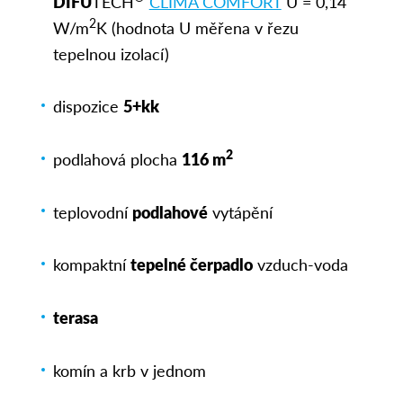
DIFU
TECH
CLIMA COMFORT
U = 0,14
2
W/m
K (hodnota U měřena v řezu
tepelnou izolací)
dispozice
5+kk
2
podlahová plocha
116 m
teplovodní
podlahové
vytápění
kompaktní
tepelné čerpadlo
vzduch-voda
terasa
komín a krb v jednom