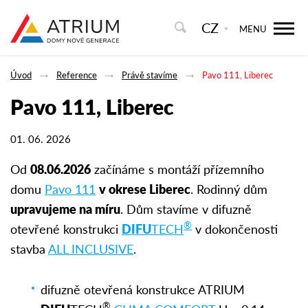
CZ
MENU
Úvod
Reference
Právě stavíme
Pavo 111, Liberec
Pavo 111, Liberec
01. 06. 2026
Od
08.06.2026
začínáme s montáží přízemního
domu
Pavo 111
v okrese Liberec
. Rodinný dům
upravujeme na míru
. Dům stavíme v difuzně
®
otevřené konstrukci
DIFU
TECH
v dokončenosti
stavba
ALL INCLUSIVE
.
difuzně otevřená konstrukce ATRIUM
®