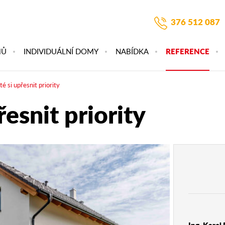
376 512 087
MŮ
INDIVIDUÁLNÍ DOMY
NABÍDKA
REFERENCE
té si upřesnit priority
řesnit priority
Ing. Karel