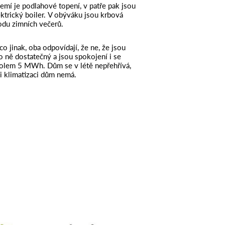
emí je podlahové topení, v patře pak jsou
ktrický boiler. V obýváku jsou krbová
du zimních večerů.
co jinak, oba odpovídají, že ne, že jsou
o ně dostatečný a jsou spokojení i se
 kolem 5 MWh. Dům se v létě nepřehřívá,
ni klimatizaci dům nemá.