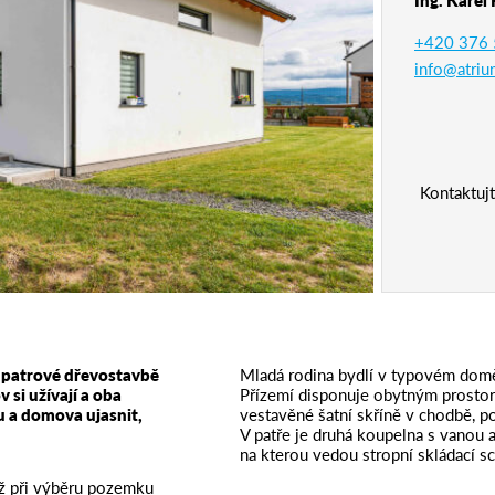
+420 376 
info@atriu
Kontaktujt
é patrové dřevostavbě
Mladá rodina bydlí v typovém do
si užívají a oba
Přízemí disponuje obytným prostor
mu a domova ujasnit,
vestavěné šatní skříně v chodbě, p
V patře je druhá koupelna s vanou a 
na kterou vedou stropní skládací sc
už při výběru pozemku