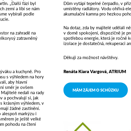
tin. „Další fází byl
Dům vytápí tepelné čerpadlo, v příz
h zemí a líbí se nám
umístěny radiátory. Vodu ohřívá ele
sme vybírali podle
akumulační kamna pro hezkou poho
Lucie.
Na dotaz, zda by majitelé udělali ně
ostor na zahradě na
v domě spokojení, dispozičně je pr
velkorysý zatravněný
spotřebou energie, která je ročně
izolace je dostatečná, rekuperaci a
Děkuji za možnost návštěvy.
obýváku a kuchyně. Pro
Renáta Kiara Vargová, ATRIUM
asu s výhledem na hory
li, aby hlavní
ižní směr je ovšem
MÁM ZÁJEM O SCHŮZKU
 Majitelé nedali na rady
 a pochvalují si, jak
 s krásným výhledem, v
emají žádné zastínění.
o alespoň markýzu i
směrem je ještě velké
lům pohodu na čtení