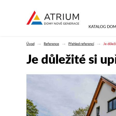
KATALOG DO
Úvod
Reference
Přehled referencí
Je důleži
Je důležité si up