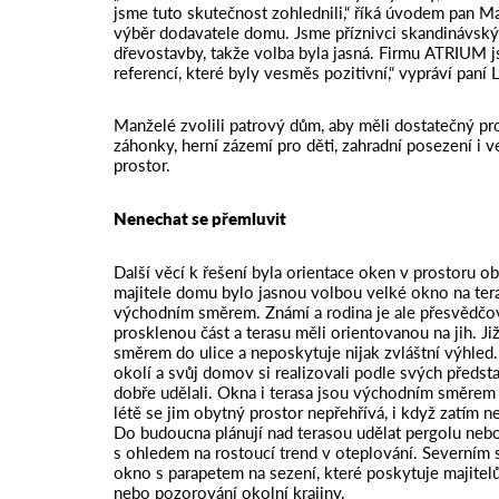
jsme tuto skutečnost zohlednili,“ říká úvodem pan Mar
výběr dodavatele domu. Jsme příznivci skandinávskýc
dřevostavby, takže volba byla jasná. Firmu ATRIUM j
referencí, které byly vesměs pozitivní,“ vypráví paní 
Manželé zvolili patrový dům, aby měli dostatečný pr
záhonky, herní zázemí pro děti, zahradní posezení i 
prostor.
Nenechat se přemluvit
Další věcí k řešení byla orientace oken v prostoru 
majitele domu bylo jasnou volbou velké okno na ter
východním směrem. Známí a rodina je ale přesvědčova
prosklenou část a terasu měli orientovanou na jih. J
směrem do ulice a neposkytuje nijak zvláštní výhled.
okolí a svůj domov si realizovali podle svých představ
dobře udělali. Okna i terasa jsou východním směrem
létě se jim obytný prostor nepřehřívá, i když zatím n
Do budoucna plánují nad terasou udělat pergolu neb
s ohledem na rostoucí trend v oteplování. Severním 
okno s parapetem na sezení, které poskytuje majite
nebo pozorování okolní krajiny.