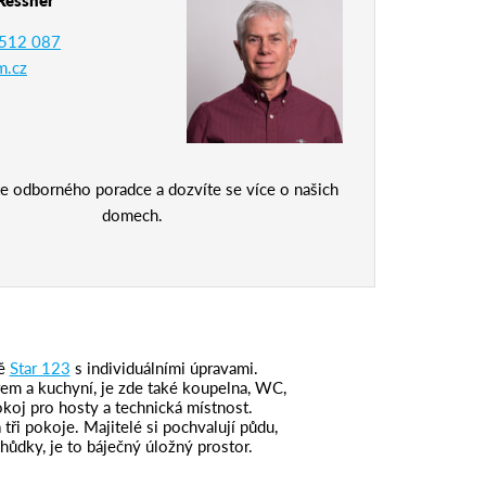
512 087
m.cz
e odborného poradce a dozvíte se více o našich
domech.
mě
Star 123
s individuálními úpravami.
em a kuchyní, je zde také koupelna, WC,
okoj pro hosty a technická místnost.
tři pokoje. Majitelé si pochvalují půdu,
hůdky, je to báječný úložný prostor.