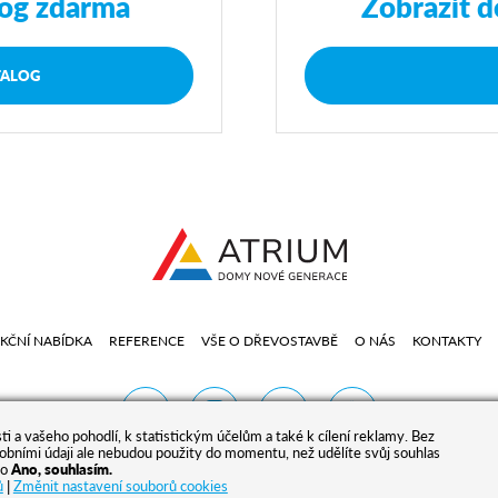
log zdarma
Zobrazit d
TALOG
KČNÍ NABÍDKA
REFERENCE
VŠE O DŘEVOSTAVBĚ
O NÁS
KONTAKTY
 a vašeho pohodlí, k statistickým účelům a také k cílení reklamy. Bez
bními údaji ale nebudou použity do momentu, než udělíte svůj souhlas
ko
Ano, souhlasím.
ů
|
Změnit nastavení souborů cookies