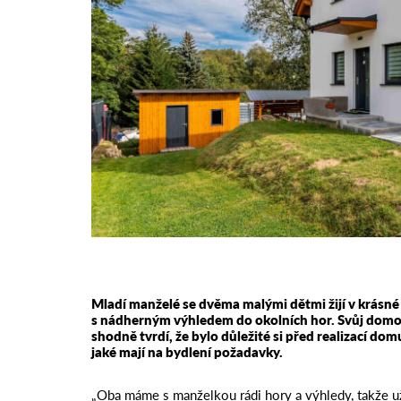
Mladí manželé se dvěma malými dětmi žijí v krásn
s nádherným výhledem do okolních hor. Svůj domov 
shodně tvrdí, že bylo důležité si před realizací do
jaké mají na bydlení požadavky.
„Oba máme s manželkou rádi hory a výhledy, takže 