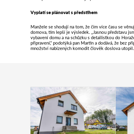
Vyplatí se plánovat s předstihem
Manžele se shodují na tom, že čím více času se věnuj
domova, tím lepší je výsledek. „Jasnou představu jsm
vybavení domu a na schůzku s detailistkou do Horažď
připravení,“ podotýká pan Martin a dodává, že bez př
množství nabízených komodit člověk doslova utopil.