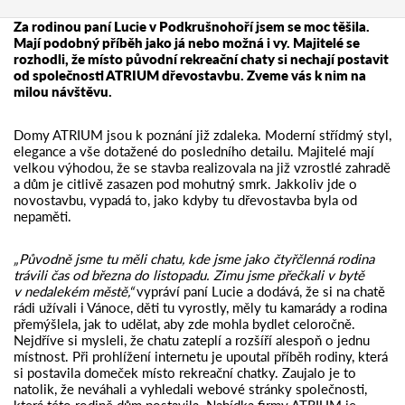
Za rodinou paní Lucie v Podkrušnohoří jsem se moc těšila.
Mají podobný příběh jako já nebo možná i vy. Majitelé se
rozhodli, že místo původní rekreační chaty si nechají postavit
od společnosti ATRIUM dřevostavbu. Zveme vás k nim na
milou návštěvu.
Domy ATRIUM jsou k poznání již zdaleka. Moderní střídmý styl,
elegance a vše dotažené do posledního detailu. Majitelé mají
velkou výhodou, že se stavba realizovala na již vzrostlé zahradě
a dům je citlivě zasazen pod mohutný smrk. Jakkoliv jde o
novostavbu, vypadá to, jako kdyby tu dřevostavba byla od
nepaměti.
„Původně jsme tu měli chatu, kde jsme jako čtyřčlenná rodina
trávili čas od března do listopadu. Zimu jsme přečkali v bytě
v nedalekém městě,“
vypráví paní Lucie a dodává, že si na chatě
rádi užívali i Vánoce, děti tu vyrostly, měly tu kamarády a rodina
přemýšlela, jak to udělat, aby zde mohla bydlet celoročně.
Nejdříve si mysleli, že chatu zateplí a rozšíří alespoň o jednu
místnost. Při prohlížení internetu je upoutal příběh rodiny, která
si postavila domeček místo rekreační chatky. Zaujalo je to
natolik, že neváhali a vyhledali webové stránky společnosti,
která této rodině dům postavila. Nabídka firmy ATRIUM je