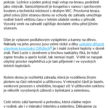
pokoje. Ložnice a jeden pokoj mají vstup na terasu, podobně
jako obývák. Samozřejmostí je koupelna s vanou i sprchovým
koutem a technická místnost s druhým WC. Prostorná terasa
před celou jižní stranou domu se schody do zahrady umožňuje
rodině trávit většinu času v letním období venku v přírodě.
Vysoký smrk na zahradě zajišťuje dostatek stínu před jižním
sluncem.
Dům je vybaven podlahovým vytápěním a kamny na dřevo.
Náklady na jeho provoz jsou velmi nízké a díky
unikátní difuzně
®
otevřené konstrukci DifuTech
je i malé zvýšení teploty v domě
znát. Paní Lucie s úsměvem a trochou nadsázky říká, že když
zapne troubu a upeče koláč, tak nemusí topit. V létě se naopak
obytný prostor nepřehřívá a je tam příjemně i ve vysokých
letních teplotách.
Kolem domu je rozhlehlá zahrada, která je rozdělena živým
plotem na část rekreační a užitkovou. V rekreační části je bazén,
venkovní posezen s ohništěm, houpací síť. V užitkovém sektoru
je několik vyvýšených záhonů s bylinkami a zeleninou.
Celé místo sálá harmonií a pohodou, která vládne nejen
v rodině, ale i v interakci interiéru a exteriéru. Děkujeme za