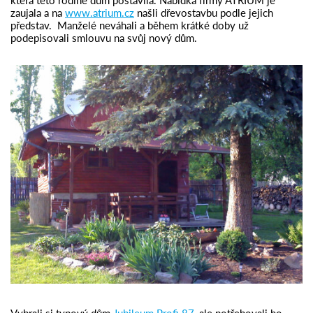
zaujala a na
www.atrium.cz
našli dřevostavbu podle jejich
představ. Manželé neváhali a během krátké doby už
podepisovali smlouvu na svůj nový dům.
Vybrali si typový dům
Jubileum Profi 87
, ale potřebovali ho