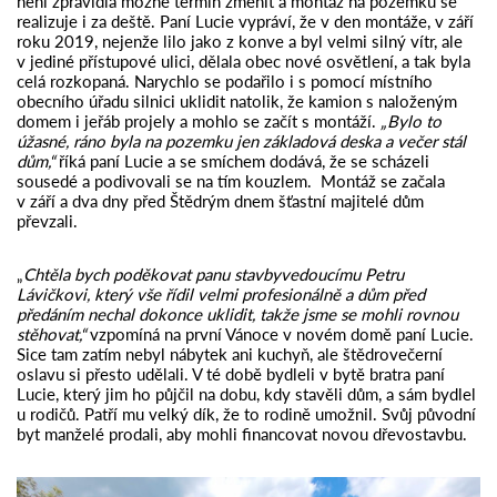
není zpravidla možné termín změnit a montáž na pozemku se
realizuje i za deště. Paní Lucie vypráví, že v den montáže, v září
roku 2019, nejenže lilo jako z konve a byl velmi silný vítr, ale
v jediné přístupové ulici, dělala obec nové osvětlení, a tak byla
celá rozkopaná. Narychlo se podařilo i s pomocí místního
obecního úřadu silnici uklidit natolik, že kamion s naloženým
domem i jeřáb projely a mohlo se začít s montáží.
„Bylo to
úžasné, ráno byla na pozemku jen základová deska a večer stál
dům,“
říká paní Lucie a se smíchem dodává, že se scházeli
sousedé a podivovali se na tím kouzlem. Montáž se začala
v září a dva dny před Štědrým dnem šťastní majitelé dům
převzali.
„
Chtěla bych poděkovat panu stavbyvedoucímu Petru
Lávičkovi, který vše řídil velmi profesionálně a dům před
předáním nechal dokonce uklidit, takže jsme se mohli rovnou
stěhovat,“
vzpomíná na první Vánoce v novém domě paní Lucie.
Sice tam zatím nebyl nábytek ani kuchyň, ale štědrovečerní
oslavu si přesto udělali. V té době bydleli v bytě bratra paní
Lucie, který jim ho půjčil na dobu, kdy stavěli dům, a sám bydlel
u rodičů. Patří mu velký dík, že to rodině umožnil. Svůj původní
byt manželé prodali, aby mohli financovat novou dřevostavbu.