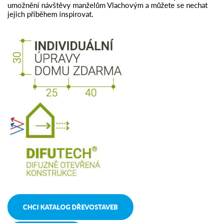
umožnění návštěvy manželům Vlachovým a můžete se nechat
jejich příběhem inspirovat.
CHCI KATALOG DŘEVOSTAVEB