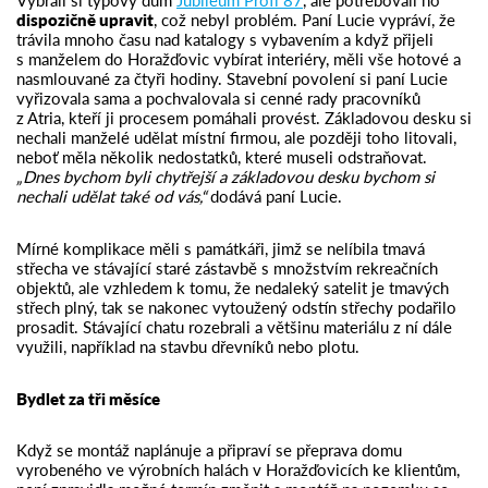
dispozičně upravit
, což nebyl problém. Paní Lucie vypráví, že
trávila mnoho času nad katalogy s vybavením a když přijeli
s manželem do Horažďovic vybírat interiéry, měli vše hotové a
nasmlouvané za čtyři hodiny. Stavební povolení si paní Lucie
vyřizovala sama a pochvalovala si cenné rady pracovníků
z Atria, kteří ji procesem pomáhali provést. Základovou desku si
nechali manželé udělat místní firmou, ale později toho litovali,
neboť měla několik nedostatků, které museli odstraňovat.
„Dnes bychom byli chytřejší a základovou desku bychom si
nechali udělat také od vás,“
dodává paní Lucie.
Mírné komplikace měli s památkáři, jimž se nelíbila tmavá
střecha ve stávající staré zástavbě s množstvím rekreačních
objektů, ale vzhledem k tomu, že nedaleký satelit je tmavých
střech plný, tak se nakonec vytoužený odstín střechy podařilo
prosadit. Stávající chatu rozebrali a většinu materiálu z ní dále
využili, například na stavbu dřevníků nebo plotu.
Bydlet za tři měsíce
Když se montáž naplánuje a připraví se přeprava domu
vyrobeného ve výrobních halách v Horažďovicích ke klientům,