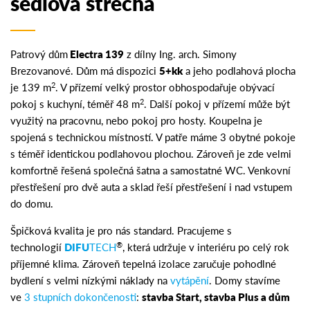
sedlová střecha
Patrový dům
Electra 139
z dílny Ing. arch. Simony
Brezovanové. Dům má dispozici
5+kk
a jeho podlahová plocha
2
je 139 m
. V přízemí velký prostor obhospodařuje obývací
2
pokoj s kuchyní, téměř 48 m
. Další pokoj v přízemí může být
využitý na pracovnu, nebo pokoj pro hosty. Koupelna je
spojená s technickou místností. V patře máme 3 obytné pokoje
s téměř identickou podlahovou plochou. Zároveň je zde velmi
komfortně řešená společná šatna a samostatné WC. Venkovní
přestřešení pro dvě auta a sklad řeší přestřešení i nad vstupem
do domu.
Špičková kvalita je pro nás standard. Pracujeme s
®
technologií
DIFU
TECH
, která udržuje v interiéru po celý rok
příjemné klima. Zároveň tepelná izolace zaručuje pohodlné
bydlení s velmi nízkými náklady na
vytápění
. Domy stavíme
ve
3 stupních dokončenosti
:
stavba Start, stavba Plus a dům