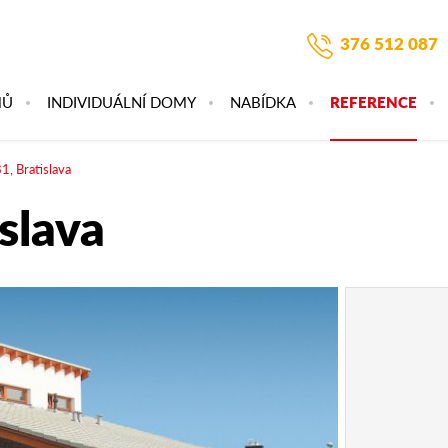
376 512 087
MŮ
INDIVIDUÁLNÍ DOMY
NABÍDKA
REFERENCE
1, Bratislava
slava